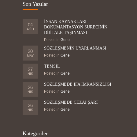
Son Yazılar
İNSAN KAYNAKLARI
04
DOKÜMANTASYON SÜRECİNİN
AĞU
DİJİTALE TAŞINMASI
Posted in
Genel
SÖZLEŞMENİN UYARLANMASI
20
Posted in
Genel
MAY
TEMSİL
27
Posted in
Genel
NIS
SÖZLEŞMEDE İFA İMKANSIZLIĞI
26
Posted in
Genel
NIS
SÖZLEŞMEDE CEZAİ ŞART
26
Posted in
Genel
NIS
Kategoriler