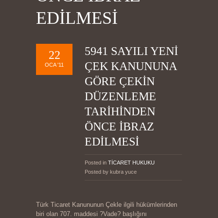
EDİLMESİ
5941 SAYILI YENİ
22
ÇEK KANUNUNA
OCA '11
GÖRE ÇEKİN
DÜZENLEME
TARİHİNDEN
ÖNCE İBRAZ
EDİLMESİ
Posted in
TİCARET HUKUKU
Posted by kubra yuce
Türk Ticaret Kanununun Çekle ilgili hükümlerinden
biri olan 707. maddesi ?Vade? başlığını